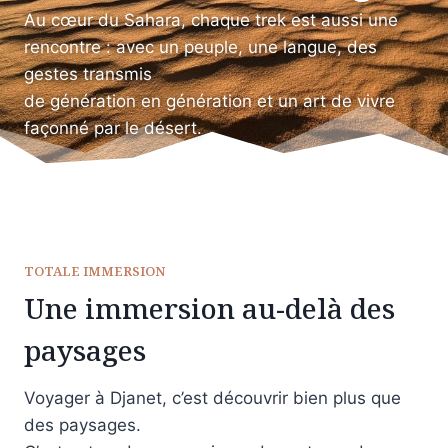
Au cœur du Sahara, chaque trek est aussi une
rencontre : avec un peuple, une langue, des
gestes transmis
de génération en génération et un art de vivre
façonné par le désert.
TOTALE IMMERSION
Une immersion au-delà des
paysages
Voyager à Djanet, c’est découvrir bien plus que
des paysages.