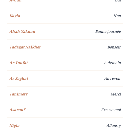
Kayla
Non
Ahah Yaknan
Bonne journée
Tadagat Nalkher
Bonsoir
Ar Toufat
À demain
Ar Saghat
Au revoir
Tanimert
Merci
Asarouf
Excuse moi
Nigla
Allons-y